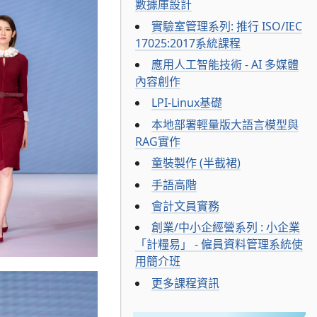
數據庫設計
實驗室管理系列: 推行 ISO/IEC
17025:2017系統課程
應用人工智能技術 - AI 多媒體
內容創作
LPI-Linux基礎
本地部署輕量版大語言模型與
RAG實作
童裝製作 (半截裙)
手語高階
會計文員實務
創業/中小企經營系列 : 小企業
「計糧易」 - 僱員資料管理系統使
用簡介班
更多課程資訊