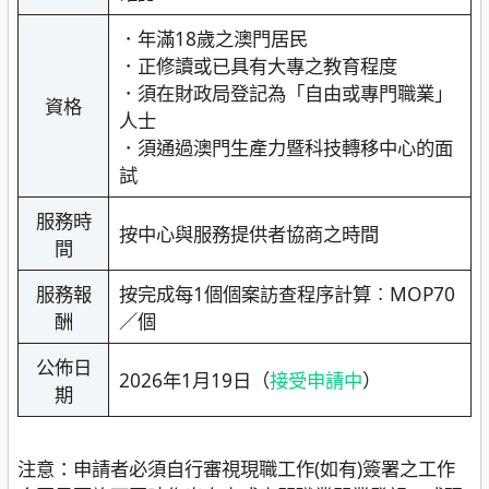
．年滿18歲之澳門居民
．正修讀或已具有大專之教育程度
．須在財政局登記為「自由或專門職業」
資格
人士
．須通過澳門生產力暨科技轉移中心的面
試
服務時
按中心與服務提供者協商之時間
間
服務報
按完成每1個個案訪查程序計算︰MOP70
酬
／個
公佈日
2026年1月19日（
接受申請中
）
期
注意：申請者必須自行審視現職工作(如有)簽署之工作