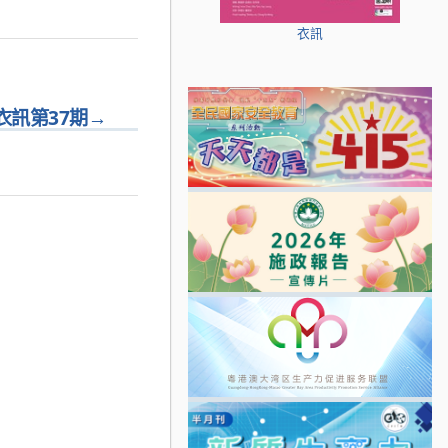
衣訊
衣訊第37期
→