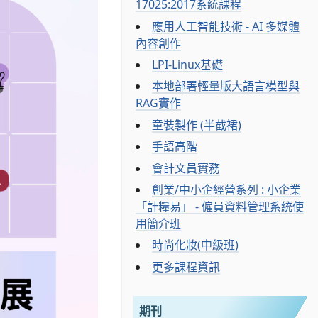
17025:2017系統課程
應用人工智能技術 - AI 多媒體
內容創作
LPI-Linux基礎
本地部署輕量版大語言模型與
RAG實作
童裝製作 (半截裙)
手語高階
會計文員實務
創業/中小企經營系列 : 小企業
「計糧易」 - 僱員資料管理系統使
用簡介班
時尚化妝(中級班)
更多課程資訊
期刊