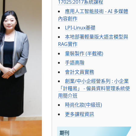
17025:2017系統課程
應用人工智能技術 - AI 多媒體
內容創作
LPI-Linux基礎
本地部署輕量版大語言模型與
RAG實作
童裝製作 (半截裙)
手語高階
會計文員實務
創業/中小企經營系列 : 小企業
「計糧易」 - 僱員資料管理系統使
用簡介班
時尚化妝(中級班)
更多課程資訊
期刊