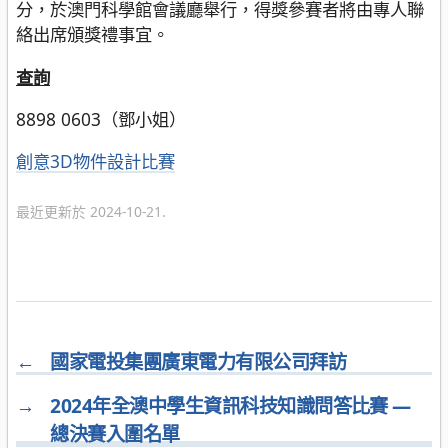
分，於澳門科學館會議廳舉行，得獎參賽者將由專人聯
絡出席頒獎禮事宜。
查詢
8898 0603（鄧小姐）
分
創意3D物件設計比賽
類
最近更新於 2024-10-21.
←
國家電投集團廣東電力有限公司拜訪
→
2024年全澳中學生資訊科技知識問答比賽 —
總決賽入圍名單