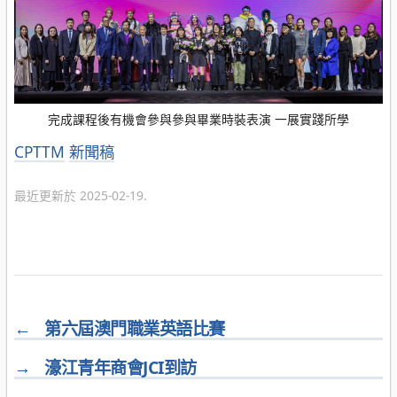
完成課程後有機會參與參與畢業時裝表演 一展實踐所學
分
CPTTM
新聞稿
類
最近更新於 2025-02-19.
←
第六屆澳門職業英語比賽
→
濠江青年商會JCI到訪