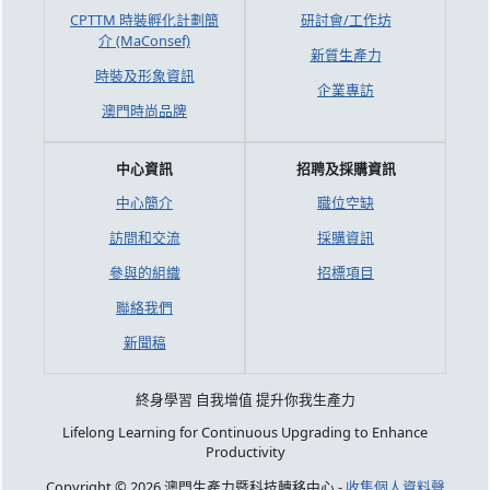
CPTTM 時裝孵化計劃簡
研討會/工作坊
介 (MaConsef)
新質生產力
時裝及形象資訊
企業專訪
澳門時尚品牌
中心資訊
招聘及採購資訊
中心簡介
職位空缺
訪問和交流
採購資訊
參與的組織
招標項目
聯絡我們
新聞稿
終身學習 自我增值 提升你我生產力
Lifelong Learning for Continuous Upgrading to Enhance
Productivity
Copyright © 2026 澳門生產力暨科技轉移中心 -
收集個人資料聲