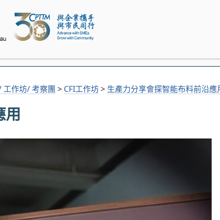
會/ 工作坊/ 考察團
>
CFI工作坊
>
生產力分享會探智能布料前沿應
應用