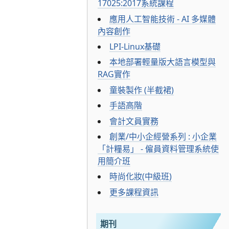
17025:2017系統課程
應用人工智能技術 - AI 多媒體
內容創作
LPI-Linux基礎
本地部署輕量版大語言模型與
RAG實作
童裝製作 (半截裙)
手語高階
會計文員實務
創業/中小企經營系列 : 小企業
「計糧易」 - 僱員資料管理系統使
用簡介班
時尚化妝(中級班)
更多課程資訊
期刊