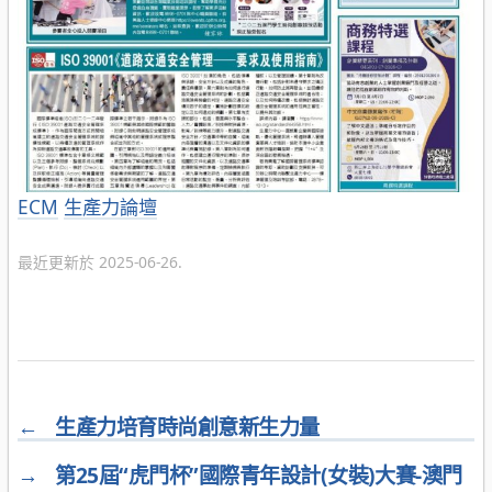
分
ECM
生產力論壇
類
最近更新於 2025-06-26.
←
生產力培育時尚創意新生力量
→
第25屆“虎門杯”國際青年設計(女裝)大賽-澳門