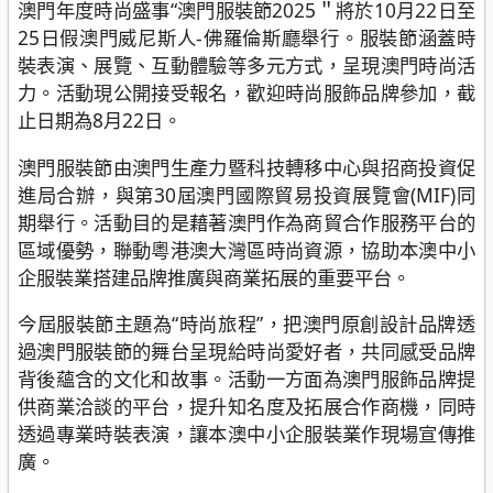
澳門年度時尚盛事“澳門服裝節2025＂將於10月22日至
25日假澳門威尼斯人-佛羅倫斯廳舉行。服裝節涵蓋時
裝表演、展覽、互動體驗等多元方式，呈現澳門時尚活
力。活動現公開接受報名，歡迎時尚服飾品牌參加，截
止日期為8月22日。
澳門服裝節由澳門生產力暨科技轉移中心與招商投資促
進局合辦，與第30屆澳門國際貿易投資展覽會(MIF)同
期舉行。活動目的是藉著澳門作為商貿合作服務平台的
區域優勢，聯動粵港澳大灣區時尚資源，協助本澳中小
企服裝業搭建品牌推廣與商業拓展的重要平台。
今屆服裝節主題為“時尚旅程”，把澳門原創設計品牌透
過澳門服裝節的舞台呈現給時尚愛好者，共同感受品牌
背後蘊含的文化和故事。活動一方面為澳門服飾品牌提
供商業洽談的平台，提升知名度及拓展合作商機，同時
透過專業時裝表演，讓本澳中小企服裝業作現場宣傳推
廣。