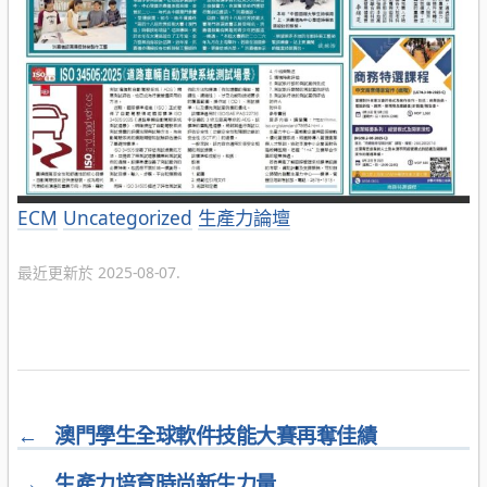
分
ECM
Uncategorized
生產力論壇
類
最近更新於 2025-08-07.
←
澳門學生全球軟件技能大賽再奪佳績
→
生產力培育時尚新生力量