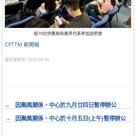
逾70位供應商和業界代表參加說明會
分
CPTTM
新聞稿
類
最近更新於 2025-09-30.
←
因颱風關係，中心於九月廿四日暫停辦公
→
因颱風關係，中心於十月五日(上午)暫停辦公