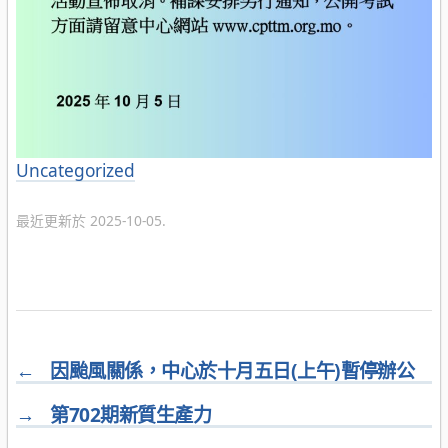
分
Uncategorized
類
最近更新於 2025-10-05.
←
因颱風關係，中心於十月五日(上午)暫停辦公
→
第702期新質生產力