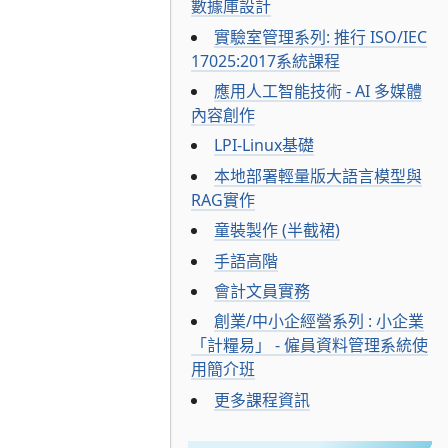
數據庫設計
實驗室管理系列: 推行 ISO/IEC
17025:2017系統課程
應用人工智能技術 - AI 多媒體
內容創作
LPI-Linux基礎
本地部署輕量版大語言模型與
RAG實作
童裝製作 (半截裙)
手語高階
會計文員實務
創業/中小企經營系列 : 小企業
「計糧易」 - 僱員資料管理系統使
用簡介班
更多課程資訊