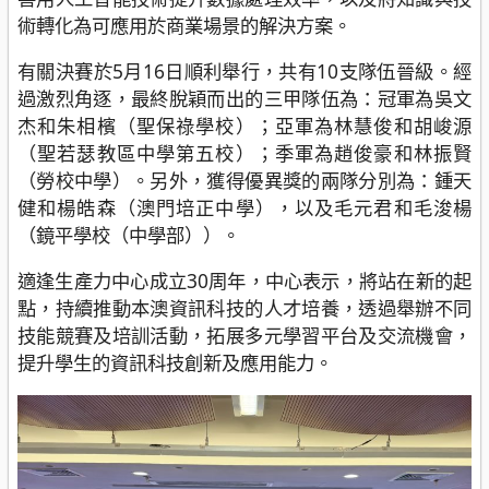
術轉化為可應用於商業場景的解決方案。
有關決賽於5月16日順利舉行，共有10支隊伍晉級。經
過激烈角逐，最終脫穎而出的三甲隊伍為：冠軍為吳文
杰和朱相檳（聖保祿學校）；亞軍為林慧俊和胡峻源
（聖若瑟教區中學第五校）；季軍為趙俊豪和林振賢
（勞校中學）。另外，獲得優異獎的兩隊分別為：鍾天
健和楊皓森（澳門培正中學），以及毛元君和毛浚楊
（鏡平學校（中學部））。
適逢生產力中心成立30周年，中心表示，將站在新的起
點，持續推動本澳資訊科技的人才培養，透過舉辦不同
技能競賽及培訓活動，拓展多元學習平台及交流機會，
提升學生的資訊科技創新及應用能力。