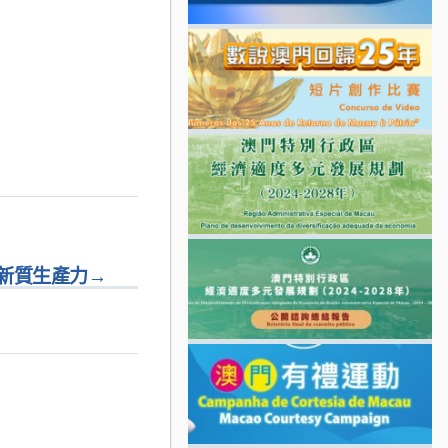
期新質生產力
→