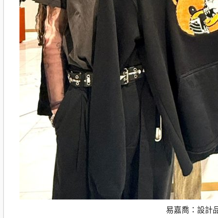
易嘉喬：設計品