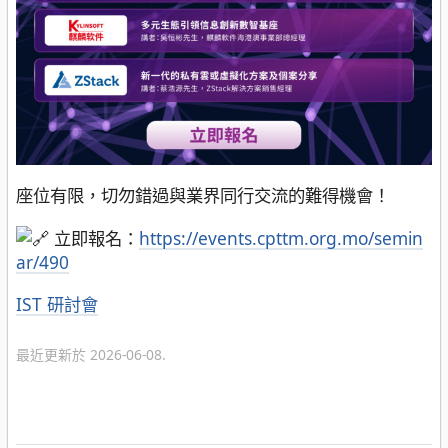
座位有限，切勿錯過與業界同行交流的難得機會！
立即報名：
https://events.cpttm.org.mo/semin
ar/490
分
IST 研討會
類
最近更新於 2026-06-08.