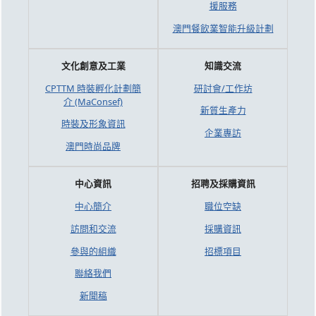
援服務
澳門餐飲業智能升級計劃
文化創意及工業
知識交流
CPTTM 時裝孵化計劃簡
研討會/工作坊
介 (MaConsef)
新質生產力
時裝及形象資訊
企業專訪
澳門時尚品牌
中心資訊
招聘及採購資訊
中心簡介
職位空缺
訪問和交流
採購資訊
參與的組織
招標項目
聯絡我們
新聞稿