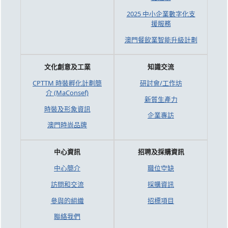
2025 中小企業數字化支
援服務
澳門餐飲業智能升級計劃
文化創意及工業
知識交流
CPTTM 時裝孵化計劃簡
研討會/工作坊
介 (MaConsef)
新質生產力
時裝及形象資訊
企業專訪
澳門時尚品牌
中心資訊
招聘及採購資訊
中心簡介
職位空缺
訪問和交流
採購資訊
參與的組織
招標項目
聯絡我們