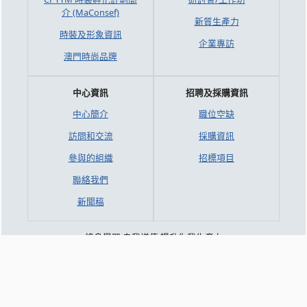
介 (MaConsef)
新質生產力
時裝及形象資訊
企業專訪
澳門時尚品牌
中心資訊
招聘及採購資訊
中心簡介
職位空缺
訪問和交流
採購資訊
參與的組織
招標項目
聯絡我們
新聞稿
終身學習 自我增值 提升你我生產力
Lifelong Learning for Continuous Upgrading to Enhance
Productivity
Copyright © 2026 澳門生產力暨科技轉移中心 -
收集個人資料聲
明