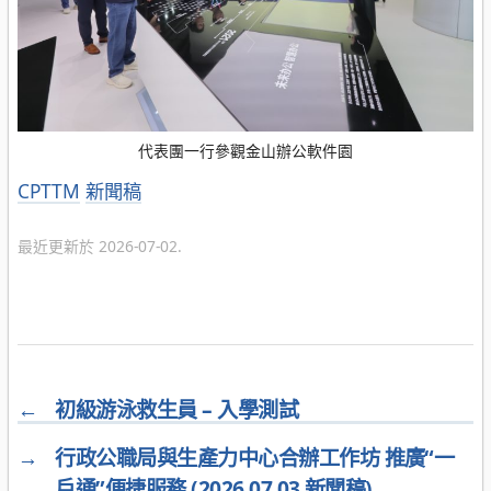
代表團一行參觀金山辦公軟件園
分
CPTTM
新聞稿
類
最近更新於 2026-07-02.
←
初級游泳救生員 – 入學測試
→
行政公職局與生產力中心合辦工作坊 推廣“一
戶通”便捷服務 (2026.07.03 新聞稿)