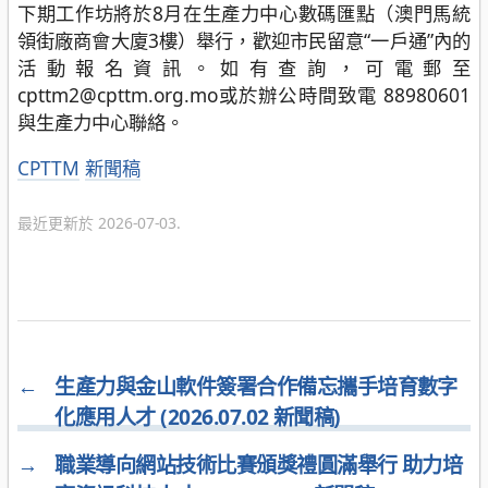
下期工作坊將於8月在生產力中心數碼匯點（澳門馬統
領街廠商會大廈3樓）舉行，歡迎市民留意“一戶通”內的
活動報名資訊。如有查詢，可電郵至
cpttm2@cpttm.org.mo或於辦公時間致電 88980601
與生產力中心聯絡。
分
CPTTM
新聞稿
類
最近更新於 2026-07-03.
←
生產力與金山軟件簽署合作備忘攜手培育數字
化應用人才 (2026.07.02 新聞稿)
→
職業導向網站技術比賽頒獎禮圓滿舉行 助力培