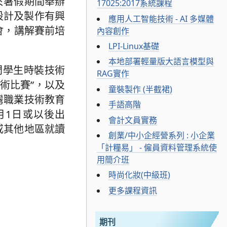
於暑假期間舉辦
17025:2017系統課程
設計及製作有興
應用人工智能技術 - AI 多媒體
會，講解賽前培
內容創作
LPI-Linux基礎
本地部署輕量版大語言模型與
門學生時裝技術
RAG實作
技術比賽”，以及
童裝製作 (半截裙)
排灣職業技術教育
手語高階
月1日或以後出
會計文員實務
或其他地區就讀
創業/中小企經營系列 : 小企業
「計糧易」 - 僱員資料管理系統使
用簡介班
時尚化妝(中級班)
更多課程資訊
期刊