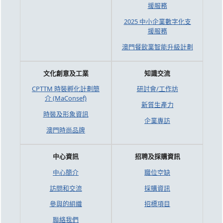
援服務
2025 中小企業數字化支
援服務
澳門餐飲業智能升級計劃
文化創意及工業
知識交流
CPTTM 時裝孵化計劃簡
研討會/工作坊
介 (MaConsef)
新質生產力
時裝及形象資訊
企業專訪
澳門時尚品牌
中心資訊
招聘及採購資訊
中心簡介
職位空缺
訪問和交流
採購資訊
參與的組織
招標項目
聯絡我們