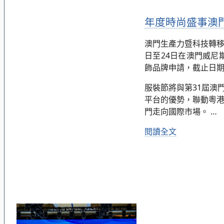
年度時尚盛事澳門服
澳門生產力暨科技轉移中
日至24日在澳門威
飾品牌申請，截止日期
服裝節將與第31屆澳
平台的優勢，聯動粵
門走向國際市場。
…
閱讀全文