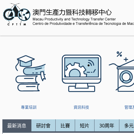
專業培訓
資訊科技
管理
最新消息
研討會
比賽
短片
30周年
多元