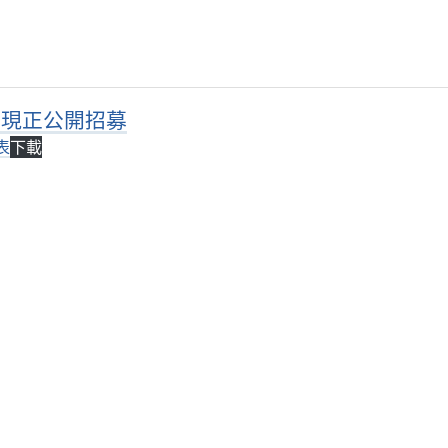
6-現正公開招募
表
下載