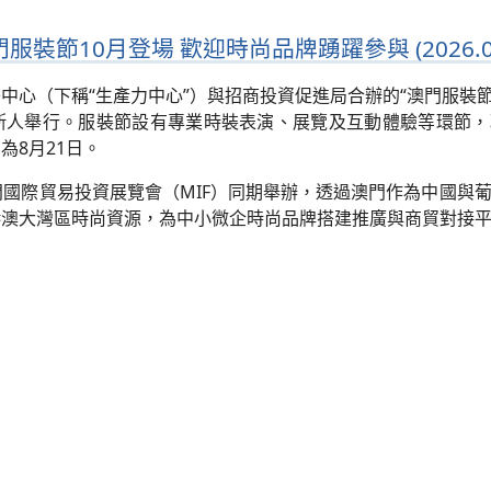
裝節10月登場 歡迎時尚品牌踴躍參與 (2026.08
心（下稱“生產力中心”）與招商投資促進局合辦的“澳門服裝節20
尼斯人舉行。服裝節設有專業時裝表演、展覽及互動體驗等環節
為8月21日。
門國際貿易投資展覽會（MIF）同期舉辦，透過澳門作為中國與
港澳大灣區時尚資源，為中小微企時尚品牌搭建推廣與商貿對接