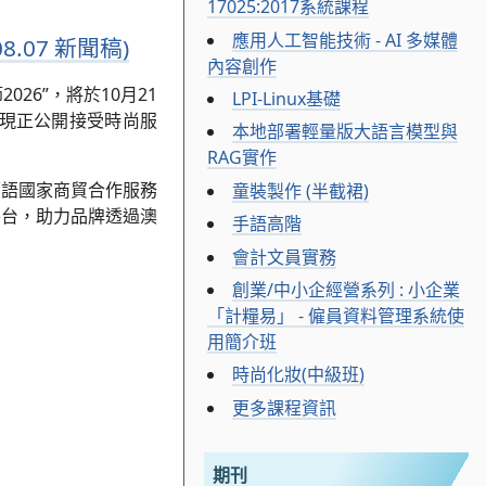
17025:2017系統課程
應用人工智能技術 - AI 多媒體
.07 新聞稿)
內容創作
26”，將於10月21
LPI-Linux基礎
，現正公開接受時尚服
本地部署輕量版大語言模型與
RAG實作
葡語國家商貿合作服務
童裝製作 (半截裙)
平台，助力品牌透過澳
手語高階
會計文員實務
創業/中小企經營系列 : 小企業
「計糧易」 - 僱員資料管理系統使
用簡介班
時尚化妝(中級班)
更多課程資訊
期刊