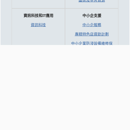
圖書及學習資源
資訊科技和IT應用
中小企支援
資訊科技
中小企服務
專精特色店資助計劃
中小企業防浸設備維修保
養知多D
2026中小企業數字化支
援服務
2025 中小企業數字化支
援服務
澳門餐飲業智能升級計劃
文化創意及工業
知識交流
CPTTM 時裝孵化計劃簡
研討會/工作坊
介 (MaConsef)
新質生產力
時裝及形象資訊