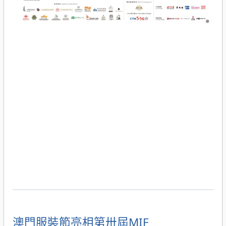
澳門服裝節亮相第卅屆MIF