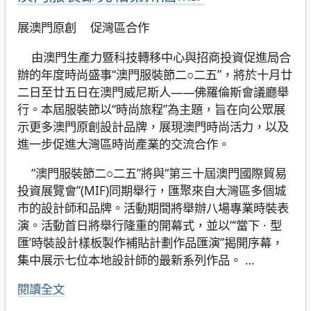
展澳門原創 促灣區合作
由澳門生產力暨科技轉移中心與招商投資促進局合
辦的年度時尚盛事“澳門服裝節二○二五”，將於十月廿
二日至廿五日在澳門威尼斯人——佛羅倫斯會議廳舉
行。本屆服裝節以“時尚旅程”為主題，旨在向公眾展
示更多澳門原創設計品牌，展現澳門時尚活力，以及
進一步促進大灣區時尚產業的交流合作。
“澳門服裝節二○二五”將與“第三十屆澳門國際貿易
投資展覽會”(MIF)同期舉行，匯聚來自大灣區多個城
市的設計師和品牌。活動期間將舉辦八場專業時裝表
演。活動首日將舉行隆重的開幕式，並以“‘當下 · 型
匯’時裝設計樣板製作補貼計劃作品匯演”揭開序幕，
集中展示七位本地設計師的最新系列作品。
…
閱讀全文