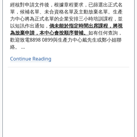
經核對申請文件後，根據章程要求，已篩選出正式名
單，候補名單、未合資格名單及主動放棄名單。生產
力中心將為正式名單的企業安排三小時培訓課程，並
以短訊作出通知，
倘未能於指定時間出席課程，將視
為放棄申請，本中心會按順序替補。
如有任何查詢，
歡迎致電8898 0899與生產力中心戴先生或鄭小姐聯
絡。
…
Continue Reading