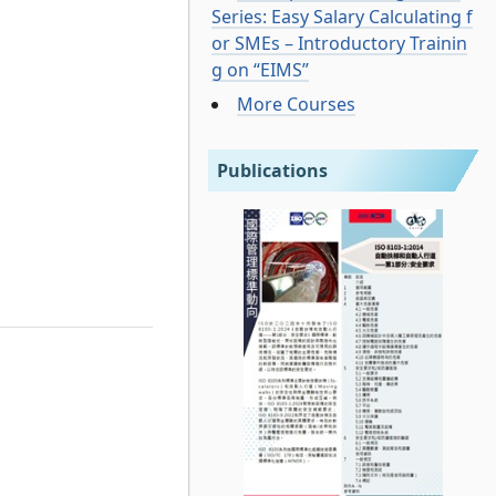
Series: Easy Salary Calculating f
or SMEs – Introductory Trainin
g on “EIMS”
More Courses
Publications