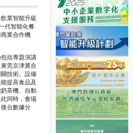
餐飲業智能升級
一代智能化餐
和商業合作機
動包括專題演講
及東莞京津冀合
相關技術。設備
示能提高食品及
能奶茶機、自動
與此同時，會場
、後台數據分