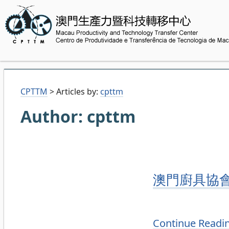
CPTTM
>
Articles by:
cpttm
Author:
cpttm
澳門廚具協
Continue Readi