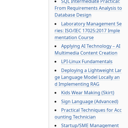
SQL Intermediate Practical:
From Requirements Analysis to
Database Design
Laboratory Management Se
ries: ISO/IEC 17025:2017 Imple
mentation Course
Applying AI Technology – AI
Multimedia Content Creation
LPI-Linux Fundamentals
Deploying a Lightweight Lar
ge Language Model Locally an
d Implementing RAG
Kids Wear Making (Skirt)
Sign Language (Advanced)
Practical Techniques for Acc
ounting Technician
Startup/SME Management