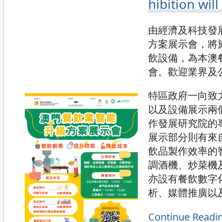
hibition wil
由經濟及科技發
方案展示會，將
飲設備，為本澳
會。歡迎業界及
特區政府一向致
以及設備展示兩
作發展研究院的
展示部分則有來
飲品製作效率的
調酒機、炒菜機
亦設有餐飲數字
析、媒體推廣以
Continue Readi