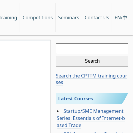
EN/中
Training
Competitions
Seminars
Contact Us
Search
for:
Search the CPTTM training cour
ses
Latest Courses
Startup/SME Management
Series: Essentials of Internet-b
ased Trade