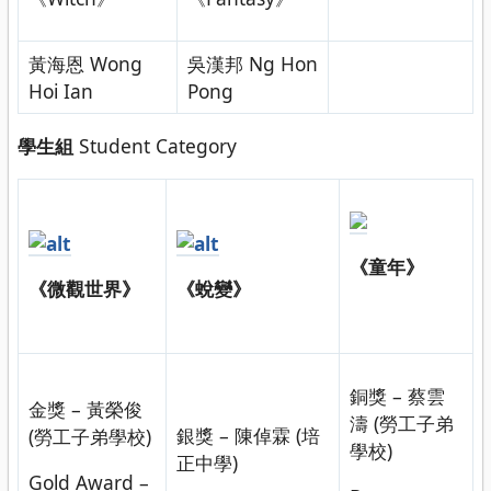
黃海恩 Wong
吳漢邦 Ng Hon
Hoi Ian
Pong
學生組
Student Category
《童年》
《微觀世界》
《蛻變》
銅獎 – 蔡雲
金獎 – 黃榮俊
濤 (勞工子弟
銀獎 – 陳倬霖 (培
(勞工子弟學校)
學校)
正中學)
Gold Award –