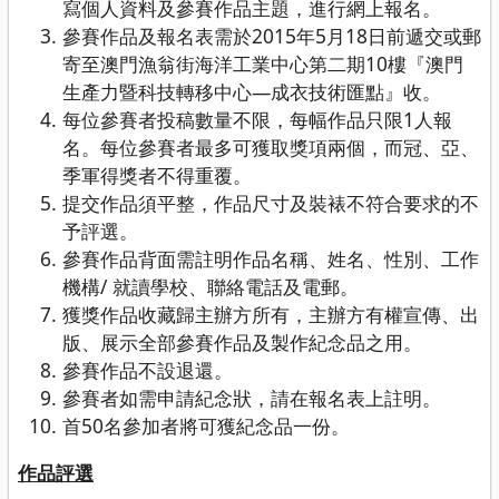
寫個人資料及參賽作品主題，進行網上報名。
參賽作品及報名表需於2015年5月18日前遞交或郵
寄至澳門漁翁街海洋工業中心第二期10樓『澳門
生產力暨科技轉移中心—成衣技術匯點』收。
每位參賽者投稿數量不限，每幅作品只限1人報
名。每位參賽者最多可獲取獎項兩個，而冠、亞、
季軍得獎者不得重覆。
提交作品須平整，作品尺寸及裝裱不符合要求的不
予評選。
參賽作品背面需註明作品名稱、姓名、性別、工作
機構/ 就讀學校、聯絡電話及電郵。
獲獎作品收藏歸主辦方所有，主辦方有權宣傳、出
版、展示全部參賽作品及製作紀念品之用。
參賽作品不設退還。
參賽者如需申請紀念狀，請在報名表上註明。
首50名參加者將可獲紀念品一份。
作品評選