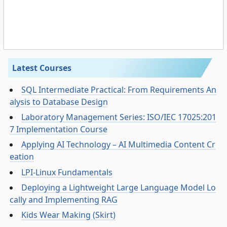
Latest Courses
SQL Intermediate Practical: From Requirements An
alysis to Database Design
Laboratory Management Series: ISO/IEC 17025:201
7 Implementation Course
Applying AI Technology – AI Multimedia Content Cr
eation
LPI-Linux Fundamentals
Deploying a Lightweight Large Language Model Lo
cally and Implementing RAG
Kids Wear Making (Skirt)