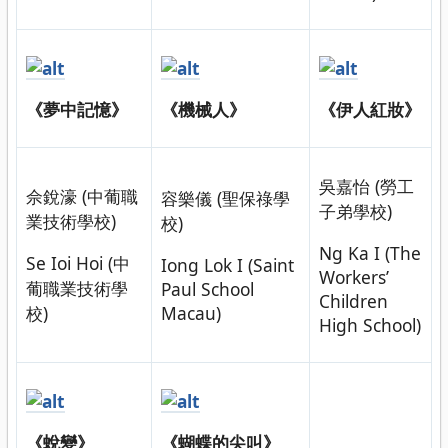
《夢中記憶》
《機械人》
《伊人紅妝》
吳嘉怡 (勞工
佘銳濠 (中葡職
容樂儀 (聖保祿學
子弟學校)
業技術學校)
校)
Ng Ka I (The
Se Ioi Hoi (中
Iong Lok I (Saint
Workers’
葡職業技術學
Paul School
Children
校)
Macau)
High School)
《蛻變》
《蝴蝶的尖叫》