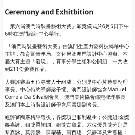
Ceremony and Exhitbition
「第六屆澳門時裝畫藝術大賽」頒獎儀式於6月5日下午
6時在澳門設計中心舉行。
「澳門時裝畫藝術大賽」由澳門生產力暨科技轉移中心
主辦，教育暨青年局、文化局及澳門設計中心協辦。本
屆大賽主題「發現」，賽事分學生組和公開組，一共收
到211份參賽作品。
大賽評審由五位專業人士組成，分別是中心莫苑梨副理
事長、中心特約導師梁子恆、澳門設計師協會Manuel
Correia Da Silva副會長、澳門美術協會邵燕樑理事長
及澳門本土時裝設計師學會馬雲娜副會長。
經評審團嚴格評選後，各獎項已順利產生；公開組:金獎
黎嘉詠、銀獎梁穎嫻、銅獎古寶晶、六位優異獎分別是
黎嘉詠、莫雅媛、陳耀基、唐百聰、吳靜琦及尹燕楹；