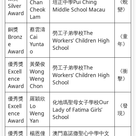
《蛻
培正中學Pui Ching
Chan
Silver
變》
Cheok
Middle School Macau
Award
Lam
銅獎
蔡雲濤
勞工子弟學校The
《童
Bronz
Cai
Workers’ Children High
年》
e
Yunta
School
Award
o
優秀獎
黃榮俊
勞工子弟學校The
《衝
Excell
Wong
Workers’ Children High
擊》
ence
Weng
School
Award
Chon
優秀獎
羅穎欣
化地瑪聖母女子學校Our
《發
Excell
Lo
Lady of Fatima Girls’
現》
ence
Weng
School
Award
Yan
優秀獎
楊恩僮
澳門嘉諾撒聖心中學中文