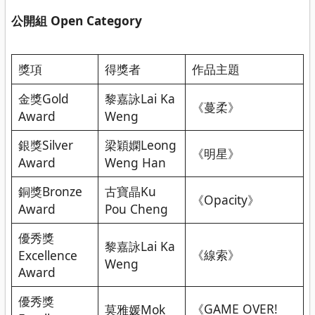
公開組 Open Category
獎項
得獎者
作品主題
金獎Gold
黎嘉詠Lai Ka
《蔓柔》
Award
Weng
銀獎Silver
梁穎嫻Leong
《明星》
Award
Weng Han
銅獎Bronze
古寶晶Ku
《Opacity》
Award
Pou Cheng
優秀獎
黎嘉詠Lai Ka
《線索》
Excellence
Weng
Award
優秀獎
《GAME OVER!
莫雅媛Mok