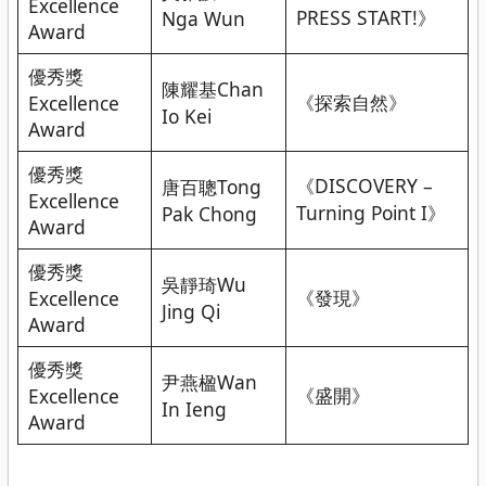
Excellence
PRESS START!》
Nga Wun
Award
優秀獎
陳耀基Chan
《探索自然》
Excellence
Io Kei
Award
優秀獎
《DISCOVERY –
唐百聰Tong
Excellence
Turning Point I》
Pak Chong
Award
優秀獎
吳靜琦Wu
《發現》
Excellence
Jing Qi
Award
優秀獎
尹燕楹Wan
《盛開》
Excellence
In Ieng
Award