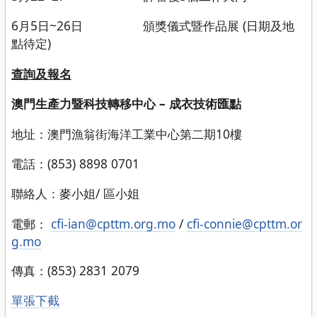
6月5日~26日 頒獎儀式暨作品展 (日期及地
點待定)
查詢及報名
澳門生產力暨科技轉移中心
–
成衣技術
匯點
地址：澳門漁翁街海洋工業中心第二期10樓
電話：(853) 8898 0701
聯絡人：麥小姐/ 區小姐
電郵：
cfi-ian@cpttm.org.mo
/
cfi-connie@cpttm.or
g.mo
傳真：(853) 2831 2079
單張下截