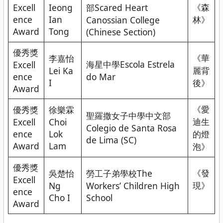
《森
Excell
Ieong
部Scared Heart
ence
Ian
林》
Canossian College
Award
Tong
(Chinese Section)
優秀獎
《華
李嘉怡
海星中學Escola Estrela
Excell
麗背
Lei Ka
ence
do Mar
I
後》
Award
《愛
優秀獎
徐樂霖
聖羅撒女子中學中文部
迪生
Excell
Choi
Colegio de Santa Rosa
ence
Lok
的燈
de Lima (SC)
Award
Lam
泡》
優秀獎
《發
吳楚怡
勞工子弟學校The
Excell
現》
Ng
Workers’ Children High
ence
Cho I
School
Award