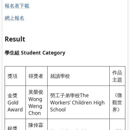
報名表下載
網上報名
Result
學生組 Student Category
作品
獎項
得獎者
就讀學校
主題
黃榮俊
《微
金獎
勞工子弟學校The
Wong
觀世
Gold
Workers’ Children High
Weng
Award
School
界》
Chon
陳倬霖
銀獎