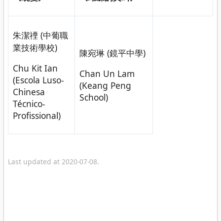
朱潔禋 (中葡職
業技術學校)
陳宛琳 (鏡平中學)
Chu Kit Ian
Chan Un Lam
(Escola Luso-
(Keang Peng
Chinesa
School)
Técnico-
Profissional)
Last updated at 2020-07-08.