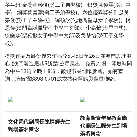
學生組:金獎黃榮俊(勞工子弟學校)、銀獎陳倬霖(培正中
學)、銅獎蔡雲濤(勞工子弟學校)、六位優異獎分別是黃
榮俊(勞工子弟學校)、羅穎欣(化地瑪聖母女子學校)、楊
恩僮(澳門嘉諾撒聖心中學中文部)、李嘉怡(海星中學)、
徐樂霖(聖羅撒女子中學中文部)及吳楚怡(勞工子弟學
校)。
得獎作品及部份優秀作品於6月5日至26日在澳門設計中
心 (澳門製造廠巷5號)對公眾展出，免費入場，開放時間
為中午12時至晚上8時，歡迎市民到場參觀。如有查
詢，請致電8898 0701成衣技術匯點與職員聯絡。
教育暨青年局教育廳
文化局代副局長陳炳輝先生
代廳長江毅先生到場
到場簽名留念
簽名留念