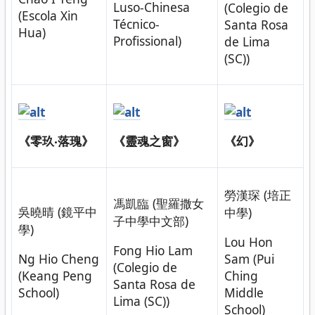
Luso-Chinesa
(Colegio de
(Escola Xin
Técnico-
Santa Rosa
Hua)
Profissional)
de Lima
(SC))
《零玖‧落瑰》
《靈魂之窗》
《幻》
勞漢琛 (培正
馮凱臨 (聖羅撒女
吳曉晴 (鏡平中
中學)
子中學中文部)
學)
Lou Hon
Fong Hio Lam
Ng Hio Cheng
Sam (Pui
(Colegio de
(Keang Peng
Ching
Santa Rosa de
School)
Middle
Lima (SC))
School)