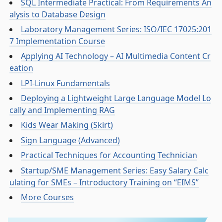
SQL Intermediate Practical: From Requirements An
alysis to Database Design
Laboratory Management Series: ISO/IEC 17025:201
7 Implementation Course
Applying AI Technology – AI Multimedia Content Cr
eation
LPI-Linux Fundamentals
Deploying a Lightweight Large Language Model Lo
cally and Implementing RAG
Kids Wear Making (Skirt)
Sign Language (Advanced)
Practical Techniques for Accounting Technician
Startup/SME Management Series: Easy Salary Calc
ulating for SMEs – Introductory Training on “EIMS”
More Courses