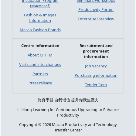
Incubation Program
Seminars/workshops
(Maconsef)
Productivity Forum
Fashion & Images
Enterprise Interview
Information
Macao Fashion Brands
Centre information
Recruitment and
procurement
About CPTTM
information
Visits and interchanges
Job Vacancy
Partners
Purchasing information
Press release
Tender Item
終身學習 自我增值 提升你我生產力
Lifelong Learning for Continuous Upgrading to Enhance
Productivity
Copyright © 2026 Macau Productivity and Technology
Transfer Center