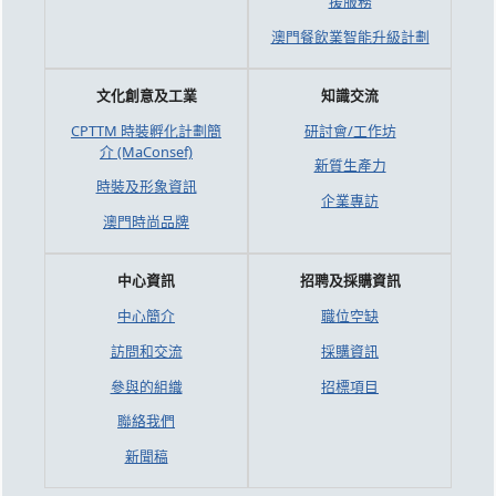
援服務
澳門餐飲業智能升級計劃
文化創意及工業
知識交流
CPTTM 時裝孵化計劃簡
研討會/工作坊
介 (MaConsef)
新質生產力
時裝及形象資訊
企業專訪
澳門時尚品牌
中心資訊
招聘及採購資訊
中心簡介
職位空缺
訪問和交流
採購資訊
參與的組織
招標項目
聯絡我們
新聞稿