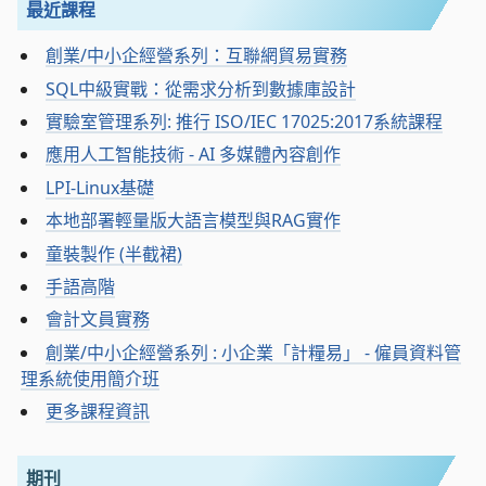
最近課程
創業/中小企經營系列：互聯網貿易實務
SQL中級實戰：從需求分析到數據庫設計
實驗室管理系列: 推行 ISO/IEC 17025:2017系統課程
應用人工智能技術 - AI 多媒體內容創作
LPI-Linux基礎
本地部署輕量版大語言模型與RAG實作
童裝製作 (半截裙)
手語高階
會計文員實務
創業/中小企經營系列 : 小企業「計糧易」 - 僱員資料管
理系統使用簡介班
更多課程資訊
期刊