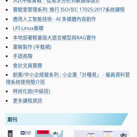
SQL中級實戰：從需求分析到數據庫設計
實驗室管理系列: 推行 ISO/IEC 17025:2017系統課程
應用人工智能技術 - AI 多媒體內容創作
LPI-Linux基礎
本地部署輕量版大語言模型與RAG實作
童裝製作 (半截裙)
手語高階
會計文員實務
創業/中小企經營系列 : 小企業「計糧易」 - 僱員資料管
理系統使用簡介班
時尚化妝(中級班)
更多課程資訊
期刊