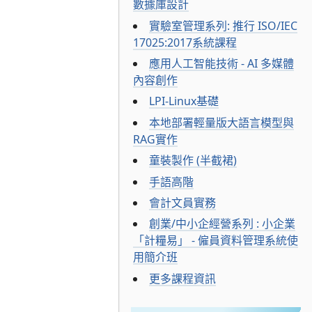
數據庫設計
實驗室管理系列: 推行 ISO/IEC
17025:2017系統課程
應用人工智能技術 - AI 多媒體
內容創作
LPI-Linux基礎
本地部署輕量版大語言模型與
RAG實作
童裝製作 (半截裙)
手語高階
會計文員實務
創業/中小企經營系列 : 小企業
「計糧易」 - 僱員資料管理系統使
用簡介班
更多課程資訊