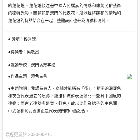
的蓮花燈。蓮花燈傾注著中國人民樸素的情感和傳統民俗藝術
的獨特光彩。而蓮花是澳門的代表花，所以我將蓮花的清雅和
蓮花燈的特點結合在一起，整體設計也較為清雅和清純。
● 獎項：優秀獎
●得獎者：梁敏然
●就讀學校：澳門坊眾学校
●作品主題：澳色古香
●主題說明：我認為有人、商鋪才能稱為「街」。裙子的深暖色
和灰色代表過去的痕跡，繩結和流蘇表達澳門一些具中國風的
建築；而古老建築多是青、紅色，故以此作為裙子的主色調，
中式領和葡式圖騰正是代表澳門的中西融合。
最近更新於 2020-06-10.