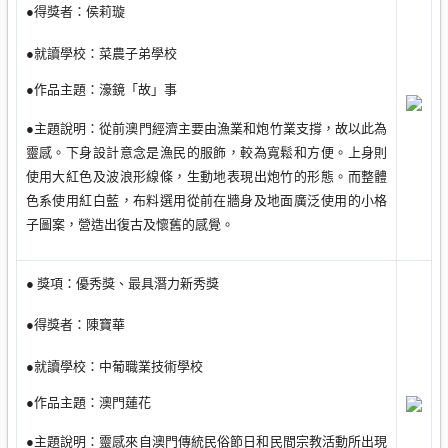
●得獎者：侯莉璇
●就讀學校：菜農子弟學校
●作品主題：濠鏡「故」事
●主題說明：從前澳門經濟主要由漁業和炮竹業支撐，故以此為
靈感。下身設計意念是漁民的服飾，較為寬鬆和方便。上身則
使用大紅色及波浪形線條，生動地表現出炮竹的形態。而整體
色系使用紅白藍，布料選用從前在牆身及地面廣泛使用的小格
子圖案，營造出復古及懷舊的感覺。
● 獎項：優秀獎、最具潛力新秀獎
●得獎者：陳寶華
●就讀學校：中葡職業技術學校
●作品主題：澳門蓮花
●主題說明：靈感來自澳門傳統民俗節日和民間宗教活動所出現