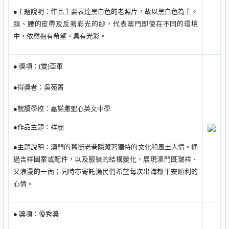
●主題說明：作品主要表達黑白色的老照片，故以黑白色為主。
頸、腰的皮帶及反著彩光的紗，代表澳門即使在不同的環境
中，依然抱有希望、具有光彩。
● 獎項：(雙)亞軍
●得獎者：吳苑菁
●就讀學校：嘉諾撒聖心英文中學
●作品主題：祥麗
●主題說明：澳門的舊街老巷隱藏著獨特的文化和風土人情。通
過吉祥圖案或配件，以及服裝的結構變化，展現澳門既瑞祥、
又浪漫的一面；同時亦寄託漁民們希望每次出海都平安順利的
心情。
● 獎項：優秀獎