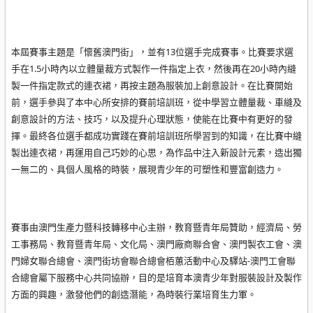
本屆賽事主題是「懷舊澳門街」，並有13位選手完成賽事。比賽要求選
手在1.5小時內以立體量裁方式製作一件指定上衣，然後再在20小時內縫
製一件指定款式的連衣裙，再按主題為服裝加上創意設計。在比賽開始
前，選手參與了本中心所安排的賽前培訓班，從中學習立體量裁、車縫及
創意設計的方法、技巧，以及提升心理狀態，使能在比賽中有更好的發
揮。最終各位選手都成功實踐在賽前培訓班所學習到的知識，在比賽中縫
製出連衣裙，再運用自己巧妙的心思，為作品中注入新設計元素，造出獨
一無二的、具個人風格的時裝，展現青少年的可塑性和豐富創造力。
賽事由澳門生產力暨科技轉移中心主辦，教育暨青年局贊助，經濟局、勞
工事務局、教育暨青年局、文化局、澳門廠商聯合會、澳門製衣工會、澳
門婦女聯合總會、澳門街坊會聯合總會栢蕙活動中心及驛站-澳門工會聯
合總會屬下服務中心共同協辦，目的是培育本澳青少年對服裝設計及製作
方面的興趣，激發他們的創造潛能，為時裝行業培育生力軍。