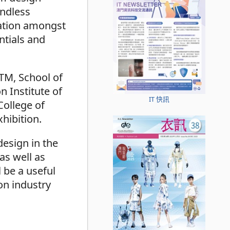
undless
ration amongst
ntials and
TTM, School of
n Institute of
IT 快訊
College of
xhibition.
design in the
as well as
 be a useful
on industry