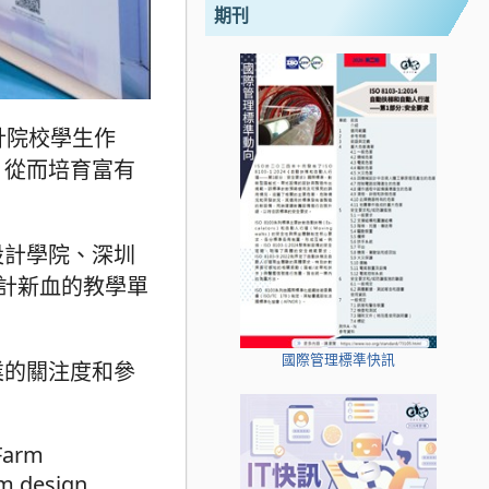
期刊
設計院校學生作
，從而培育富有
設計學院、深圳
計新血的教學單
國際管理標準快訊
業的關注度和參
 Farm
om design