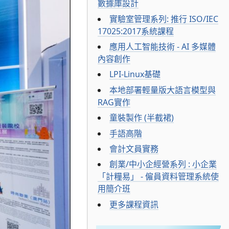
數據庫設計
實驗室管理系列: 推行 ISO/IEC
17025:2017系統課程
應用人工智能技術 - AI 多媒體
內容創作
LPI-Linux基礎
本地部署輕量版大語言模型與
RAG實作
童裝製作 (半截裙)
手語高階
會計文員實務
創業/中小企經營系列 : 小企業
「計糧易」 - 僱員資料管理系統使
用簡介班
更多課程資訊