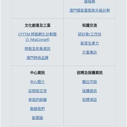
援服務
澳門餐飲業智能升級計劃
文化創意及工業
知識交流
CPTTM 時裝孵化計劃簡
研討會/工作坊
介 (MaConsef)
新質生產力
時裝及形象資訊
企業專訪
澳門時尚品牌
中心資訊
招聘及採購資訊
中心簡介
職位空缺
訪問和交流
採購資訊
參與的組織
招標項目
聯絡我們
新聞稿