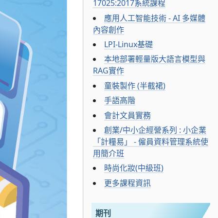
17025:2017系統課程
應用人工智能技術 - AI 多媒體
內容創作
LPI-Linux基礎
本地部署輕量版大語言模型與
RAG實作
童裝製作 (半截裙)
手語高階
會計文員實務
創業/中小企經營系列 : 小企業
「計糧易」 - 僱員資料管理系統使
用簡介班
時尚化妝(中級班)
更多課程資訊
期刊