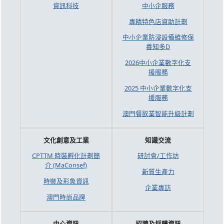
資訊科技
中小企服務
專精特色店資助計劃
中小企業防浸設備維修保
養知多D
2026中小企業數字化支
援服務
2025 中小企業數字化支
援服務
澳門餐飲業智能升級計劃
文化創意及工業
知識交流
CPTTM 時裝孵化計劃簡
研討會/工作坊
介 (MaConsef)
新質生產力
時裝及形象資訊
企業專訪
澳門時尚品牌
中心資訊
招聘及採購資訊