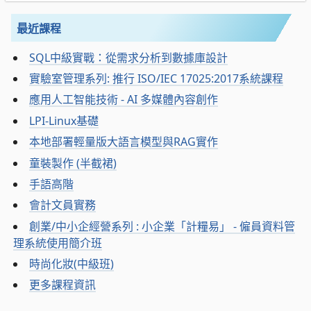
最近課程
SQL中級實戰：從需求分析到數據庫設計
實驗室管理系列: 推行 ISO/IEC 17025:2017系統課程
應用人工智能技術 - AI 多媒體內容創作
LPI-Linux基礎
本地部署輕量版大語言模型與RAG實作
童裝製作 (半截裙)
手語高階
會計文員實務
創業/中小企經營系列 : 小企業「計糧易」 - 僱員資料管
理系統使用簡介班
時尚化妝(中級班)
更多課程資訊