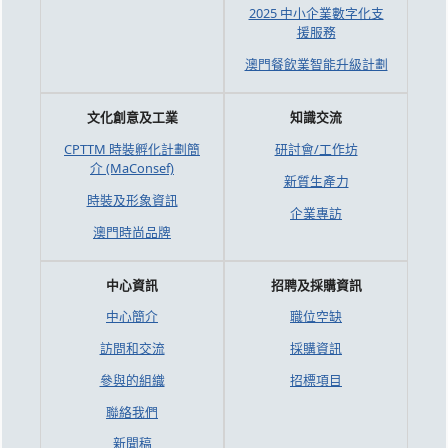
2025 中小企業數字化支
援服務
澳門餐飲業智能升級計劃
文化創意及工業
知識交流
CPTTM 時裝孵化計劃簡
研討會/工作坊
介 (MaConsef)
新質生產力
時裝及形象資訊
企業專訪
澳門時尚品牌
中心資訊
招聘及採購資訊
中心簡介
職位空缺
訪問和交流
採購資訊
參與的組織
招標項目
聯絡我們
新聞稿