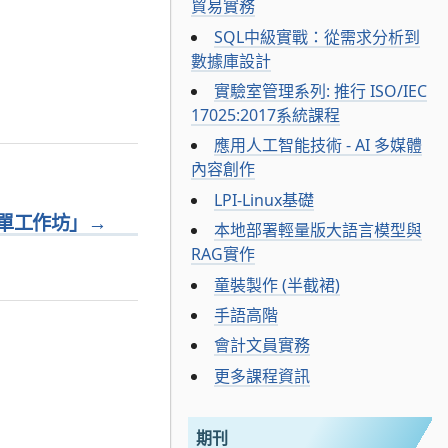
貿易實務
SQL中級實戰：從需求分析到
數據庫設計
實驗室管理系列: 推行 ISO/IEC
17025:2017系統課程
應用人工智能技術 - AI 多媒體
內容創作
LPI-Linux基礎
單工作坊」
→
本地部署輕量版大語言模型與
RAG實作
童裝製作 (半截裙)
手語高階
會計文員實務
更多課程資訊
期刊