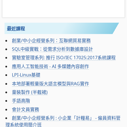
最近課程
創業/中小企經營系列：互聯網貿易實務
SQL中級實戰：從需求分析到數據庫設計
實驗室管理系列: 推行 ISO/IEC 17025:2017系統課程
應用人工智能技術 - AI 多媒體內容創作
LPI-Linux基礎
本地部署輕量版大語言模型與RAG實作
童裝製作 (半截裙)
手語高階
會計文員實務
創業/中小企經營系列 : 小企業「計糧易」 - 僱員資料管
理系統使用簡介班