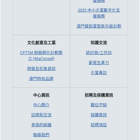
援服務
2025 中小企業數字化支
援服務
澳門餐飲業智能升級計劃
文化創意及工業
知識交流
CPTTM 時裝孵化計劃簡
研討會/工作坊
介 (MaConsef)
新質生產力
時裝及形象資訊
企業專訪
澳門時尚品牌
中心資訊
招聘及採購資訊
中心簡介
職位空缺
訪問和交流
採購資訊
參與的組織
招標項目
聯絡我們