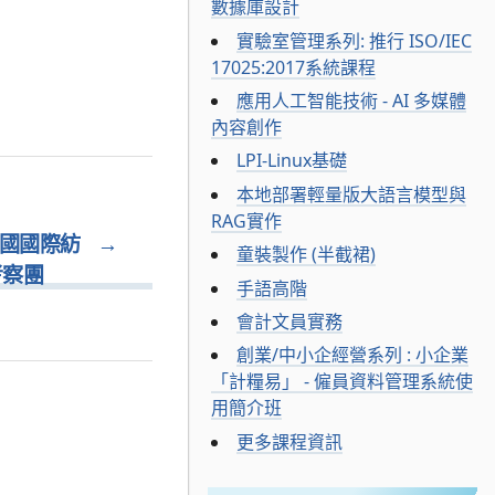
數據庫設計
實驗室管理系列: 推行 ISO/IEC
17025:2017系統課程
應用人工智能技術 - AI 多媒體
內容創作
LPI-Linux基礎
本地部署輕量版大語言模型與
RAG實作
中國國際紡
→
童裝製作 (半截裙)
考察團
手語高階
會計文員實務
創業/中小企經營系列 : 小企業
「計糧易」 - 僱員資料管理系統使
用簡介班
更多課程資訊