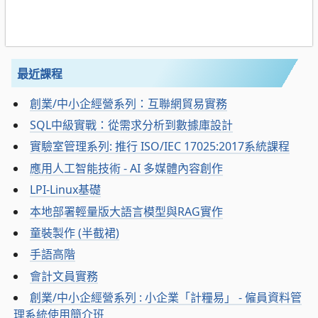
最近課程
創業/中小企經營系列：互聯網貿易實務
SQL中級實戰：從需求分析到數據庫設計
實驗室管理系列: 推行 ISO/IEC 17025:2017系統課程
應用人工智能技術 - AI 多媒體內容創作
LPI-Linux基礎
本地部署輕量版大語言模型與RAG實作
童裝製作 (半截裙)
手語高階
會計文員實務
創業/中小企經營系列 : 小企業「計糧易」 - 僱員資料管
理系統使用簡介班