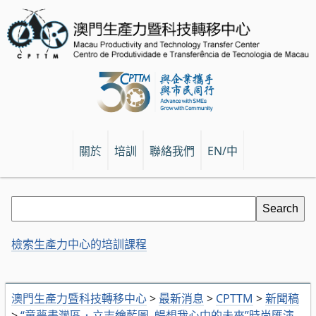
關於
培訓
聯絡我們
EN/中
檢索生產力中心的培訓課程
澳門生產力暨科技轉移中心
>
最新消息
>
CPTTM
>
新聞稿
>
“童夢畫灣區．立志繪藍圖–暢想我心中的未來”時尚匯演