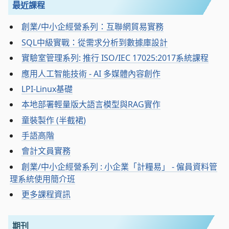
最近課程
創業/中小企經營系列：互聯網貿易實務
SQL中級實戰：從需求分析到數據庫設計
實驗室管理系列: 推行 ISO/IEC 17025:2017系統課程
應用人工智能技術 - AI 多媒體內容創作
LPI-Linux基礎
本地部署輕量版大語言模型與RAG實作
童裝製作 (半截裙)
手語高階
會計文員實務
創業/中小企經營系列 : 小企業「計糧易」 - 僱員資料管
理系統使用簡介班
更多課程資訊
期刊