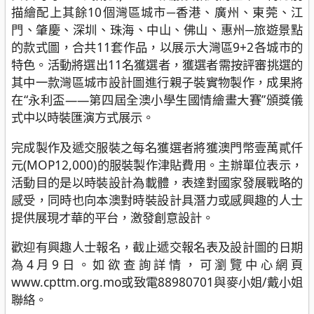
描繪配上其餘10個灣區城市─香港、廣州、東莞、江
門、肇慶、深圳、珠海、中山、佛山、惠州─旅遊景點
的款式圖，合共11套作品，以展示大灣區9+2各城市的
特色。活動將選出11名獲選者，獲選者需按評審挑選的
其中一款灣區城市設計圖進行親子裝實物製作，成果將
在“永利盃——第四屆全澳小學生國情繪畫大賽”頒獎儀
式中以時裝匯演方式展示。
完成製作及遞交服裝之每名獲選者將獲澳門幣壹萬貳仟
元(MOP12,000)的服裝製作津貼費用。主辦單位表示，
活動目的是以時裝設計為載體，表達對國家發展戰略的
感受，同時也向本澳對時裝設計具潛力或感興趣的人士
提供展現才華的平台，激發創意設計。
歡迎有興趣人士報名，截止遞交報名表及設計圖的日期
為4月9日。如欲查詢詳情，可瀏覽中心網頁
www.cpttm.org.mo或致電88980701與麥小姐/戴小姐
聯絡。