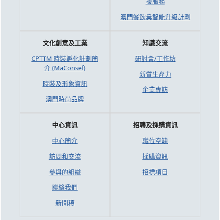
援服務
澳門餐飲業智能升級計劃
文化創意及工業
知識交流
CPTTM 時裝孵化計劃簡
研討會/工作坊
介 (MaConsef)
新質生產力
時裝及形象資訊
企業專訪
澳門時尚品牌
中心資訊
招聘及採購資訊
中心簡介
職位空缺
訪問和交流
採購資訊
參與的組織
招標項目
聯絡我們
新聞稿