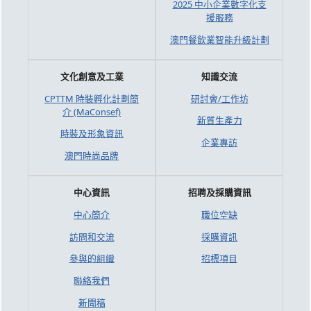
2025 中小企業數字化支
援服務
澳門餐飲業智能升級計劃
文化創意及工業
知識交流
CPTTM 時裝孵化計劃簡
研討會/工作坊
介 (MaConsef)
新質生產力
時裝及形象資訊
企業專訪
澳門時尚品牌
中心資訊
招聘及採購資訊
中心簡介
職位空缺
訪問和交流
採購資訊
參與的組織
招標項目
聯絡我們
新聞稿