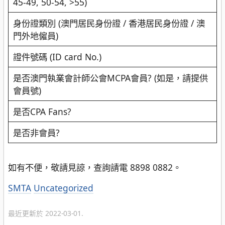
45-49, 50-54, >55)
身份證類別 (澳門居民身份證 / 香港居民身份證 / 澳
門外地僱員)
證件號碼 (ID card No.)
是否澳門執業會計師公會MCPA會員? (如是，請提供
會員號)
是否CPA Fans?
是否非會員?
如有不便，敬請見諒，查詢請電 8898 0882。
分
SMTA
Uncategorized
類
最近更新於 2022-03-01.