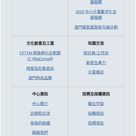
援服務
2025 中小企業數字化支
援服務
澳門餐飲業智能升級計劃
文化創意及工業
知識交流
CPTTM 時裝孵化計劃簡
研討會/工作坊
介 (MaConsef)
新質生產力
時裝及形象資訊
企業專訪
澳門時尚品牌
中心資訊
招聘及採購資訊
中心簡介
職位空缺
訪問和交流
採購資訊
參與的組織
招標項目
聯絡我們