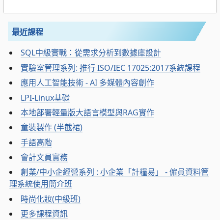
最近課程
SQL中級實戰：從需求分析到數據庫設計
實驗室管理系列: 推行 ISO/IEC 17025:2017系統課程
應用人工智能技術 - AI 多媒體內容創作
LPI-Linux基礎
本地部署輕量版大語言模型與RAG實作
童裝製作 (半截裙)
手語高階
會計文員實務
創業/中小企經營系列 : 小企業「計糧易」 - 僱員資料管
理系統使用簡介班
時尚化妝(中級班)
更多課程資訊