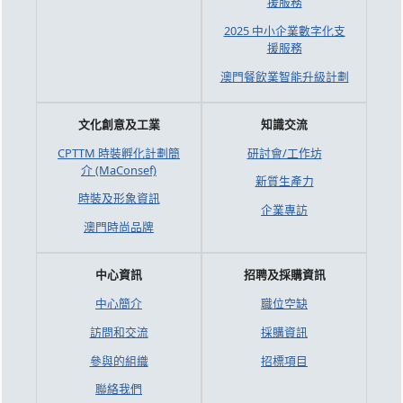
援服務
2025 中小企業數字化支
援服務
澳門餐飲業智能升級計劃
文化創意及工業
知識交流
CPTTM 時裝孵化計劃簡
研討會/工作坊
介 (MaConsef)
新質生產力
時裝及形象資訊
企業專訪
澳門時尚品牌
中心資訊
招聘及採購資訊
中心簡介
職位空缺
訪問和交流
採購資訊
參與的組織
招標項目
聯絡我們