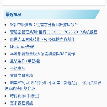
最近課程
SQL中級實戰：從需求分析到數據庫設計
實驗室管理系列: 推行 ISO/IEC 17025:2017系統課程
應用人工智能技術 - AI 多媒體內容創作
LPI-Linux基礎
本地部署輕量版大語言模型與RAG實作
童裝製作 (半截裙)
手語高階
會計文員實務
創業/中小企經營系列 : 小企業「計糧易」 - 僱員資料管
理系統使用簡介班
時尚化妝(中級班)
更多課程資訊