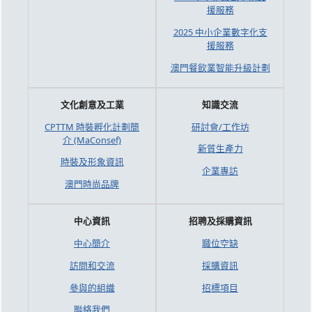
援服務
2025 中小企業數字化支
援服務
澳門餐飲業智能升級計劃
文化創意及工業
知識交流
CPTTM 時裝孵化計劃簡
研討會/工作坊
介 (MaConsef)
新質生產力
時裝及形象資訊
企業專訪
澳門時尚品牌
中心資訊
招聘及採購資訊
中心簡介
職位空缺
訪問和交流
採購資訊
參與的組織
招標項目
聯絡我們