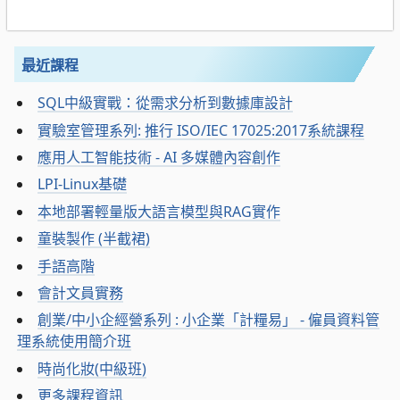
最近課程
SQL中級實戰：從需求分析到數據庫設計
實驗室管理系列: 推行 ISO/IEC 17025:2017系統課程
應用人工智能技術 - AI 多媒體內容創作
LPI-Linux基礎
本地部署輕量版大語言模型與RAG實作
童裝製作 (半截裙)
手語高階
會計文員實務
創業/中小企經營系列 : 小企業「計糧易」 - 僱員資料管
理系統使用簡介班
時尚化妝(中級班)
更多課程資訊