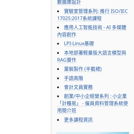
數據庫設計
實驗室管理系列: 推行 ISO/IEC
17025:2017系統課程
應用人工智能技術 - AI 多媒體
內容創作
LPI-Linux基礎
本地部署輕量版大語言模型與
RAG實作
童裝製作 (半截裙)
手語高階
會計文員實務
創業/中小企經營系列 : 小企業
「計糧易」 - 僱員資料管理系統使
用簡介班
更多課程資訊