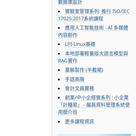
數據庫設計
實驗室管理系列: 推行 ISO/IEC
17025:2017系統課程
應用人工智能技術 - AI 多媒體
內容創作
LPI-Linux基礎
本地部署輕量版大語言模型與
RAG實作
童裝製作 (半截裙)
手語高階
會計文員實務
創業/中小企經營系列 : 小企業
「計糧易」 - 僱員資料管理系統使
用簡介班
更多課程資訊